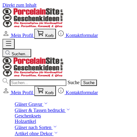
Direkt zum Inhalt
Mein Profil
Kontaktformular
Korb
Suchen...
Suche
Suche
Mein Profil
Kontaktformular
Korb
Gläser Gravur
Gläser & Tassen bedruckt
Geschenksets
Holzartikel
Gläser nach Sorten
Artikel ohne Dekor