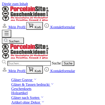
Direkt zum Inhalt
Mein Profil
Kontaktformular
Korb
Suchen...
Suche
Suche
Mein Profil
Kontaktformular
Korb
Gläser Gravur
Gläser & Tassen bedruckt
Geschenksets
Holzartikel
Gläser nach Sorten
Artikel ohne Dekor