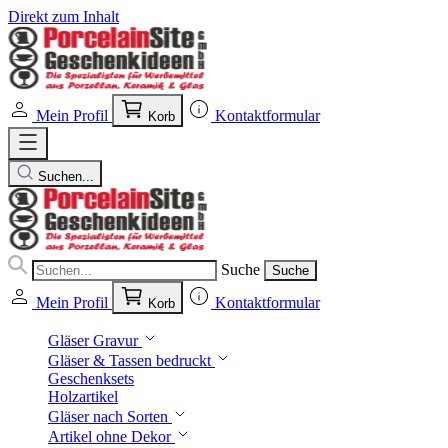
Direkt zum Inhalt
Mein Profil
Kontaktformular
Korb
Suchen...
Suche
Suche
Mein Profil
Kontaktformular
Korb
Gläser Gravur
Gläser & Tassen bedruckt
Geschenksets
Holzartikel
Gläser nach Sorten
Artikel ohne Dekor