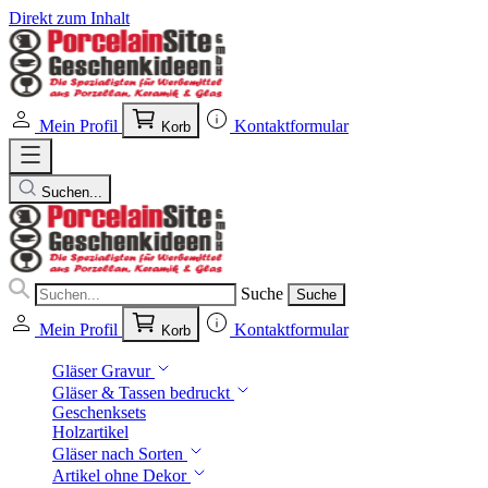
Direkt zum Inhalt
Mein Profil
Kontaktformular
Korb
Suchen...
Suche
Suche
Mein Profil
Kontaktformular
Korb
Gläser Gravur
Gläser & Tassen bedruckt
Geschenksets
Holzartikel
Gläser nach Sorten
Artikel ohne Dekor