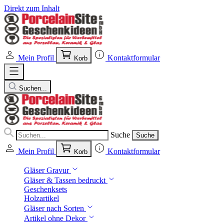
Direkt zum Inhalt
Mein Profil
Kontaktformular
Korb
Suchen...
Suche
Suche
Mein Profil
Kontaktformular
Korb
Gläser Gravur
Gläser & Tassen bedruckt
Geschenksets
Holzartikel
Gläser nach Sorten
Artikel ohne Dekor