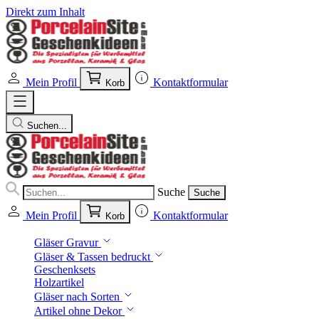
Direkt zum Inhalt
Mein Profil
Kontaktformular
Korb
Suchen...
Suche
Suche
Mein Profil
Kontaktformular
Korb
Gläser Gravur
Gläser & Tassen bedruckt
Geschenksets
Holzartikel
Gläser nach Sorten
Artikel ohne Dekor