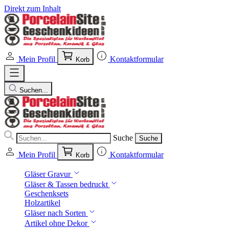
Direkt zum Inhalt
Mein Profil
Kontaktformular
Korb
Suchen...
Suche
Suche
Mein Profil
Kontaktformular
Korb
Gläser Gravur
Gläser & Tassen bedruckt
Geschenksets
Holzartikel
Gläser nach Sorten
Artikel ohne Dekor