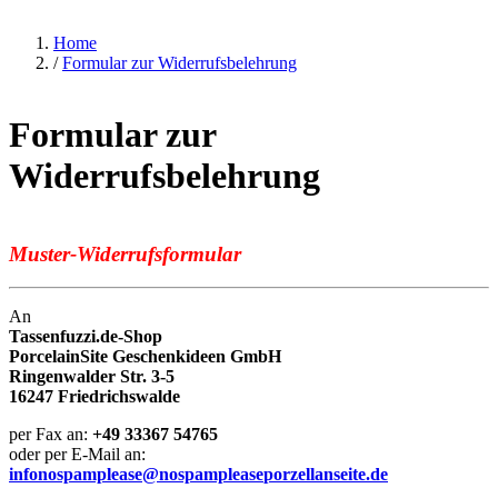
Home
/
Formular zur Widerrufsbelehrung
Formular zur
Widerrufsbelehrung
Muster-Widerrufsformular
An
Tassenfuzzi.de-Shop
PorcelainSite Geschenkideen GmbH
Ringenwalder Str. 3-5
16247 Friedrichswalde
per Fax an:
+49 33367 54765
oder per E-Mail an:
info
nospamplease
@
nospamplease
porzellanseite.de