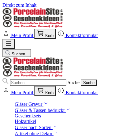
Direkt zum Inhalt
Mein Profil
Kontaktformular
Korb
Suchen...
Suche
Suche
Mein Profil
Kontaktformular
Korb
Gläser Gravur
Gläser & Tassen bedruckt
Geschenksets
Holzartikel
Gläser nach Sorten
Artikel ohne Dekor