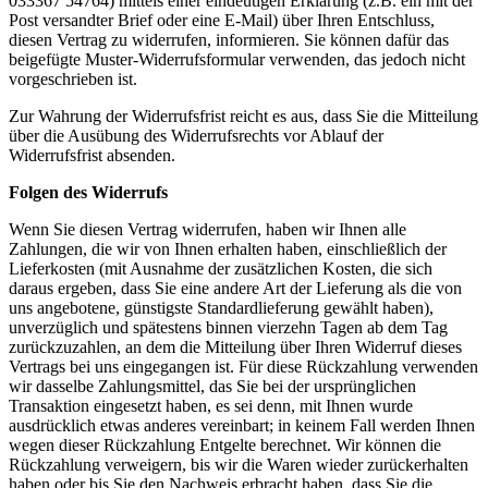
033367 54764) mittels einer eindeutigen Erklärung (z.B. ein mit der
Post versandter Brief oder eine E-Mail) über Ihren Entschluss,
diesen Vertrag zu widerrufen, informieren. Sie können dafür das
beigefügte Muster-Widerrufsformular verwenden, das jedoch nicht
vorgeschrieben ist.
Zur Wahrung der Widerrufsfrist reicht es aus, dass Sie die Mitteilung
über die Ausübung des Widerrufsrechts vor Ablauf der
Widerrufsfrist absenden.
Folgen des Widerrufs
Wenn Sie diesen Vertrag widerrufen, haben wir Ihnen alle
Zahlungen, die wir von Ihnen erhalten haben, einschließlich der
Lieferkosten (mit Ausnahme der zusätzlichen Kosten, die sich
daraus ergeben, dass Sie eine andere Art der Lieferung als die von
uns angebotene, günstigste Standardlieferung gewählt haben),
unverzüglich und spätestens binnen vierzehn Tagen ab dem Tag
zurückzuzahlen, an dem die Mitteilung über Ihren Widerruf dieses
Vertrags bei uns eingegangen ist. Für diese Rückzahlung verwenden
wir dasselbe Zahlungsmittel, das Sie bei der ursprünglichen
Transaktion eingesetzt haben, es sei denn, mit Ihnen wurde
ausdrücklich etwas anderes vereinbart; in keinem Fall werden Ihnen
wegen dieser Rückzahlung Entgelte berechnet. Wir können die
Rückzahlung verweigern, bis wir die Waren wieder zurückerhalten
haben oder bis Sie den Nachweis erbracht haben, dass Sie die