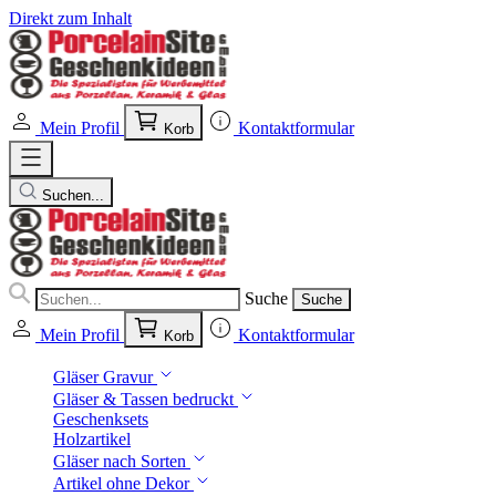
Direkt zum Inhalt
Mein Profil
Kontaktformular
Korb
Suchen...
Suche
Suche
Mein Profil
Kontaktformular
Korb
Gläser Gravur
Gläser & Tassen bedruckt
Geschenksets
Holzartikel
Gläser nach Sorten
Artikel ohne Dekor