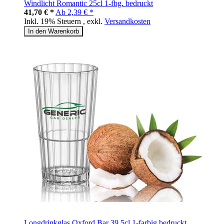
Windlicht Romantic 25cl 1-fbg. bedruckt
41,70 € *
Ab
2,39 € *
Inkl. 19% Steuern
,
exkl.
Versandkosten
In den Warenkorb
Longdrinkglas Oxford Bar 39,5cl 1-farbig bedruckt