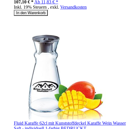
107,10 € *
Ab
11,83 € *
Inkl. 19% Steuern
,
exkl.
Versandkosten
In den Warenkorb
Fluid Karaffe 62cl mit Kunststoffdeckel Karaffe Wein Wasser
Saft - individuell 1-farbig BEDRUCKT