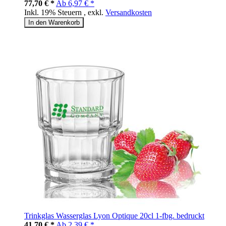
77,70 € *
Ab
6,97 € *
Inkl. 19% Steuern
,
exkl.
Versandkosten
In den Warenkorb
Trinkglas Wasserglas Lyon Optique 20cl 1-fbg. bedruckt
41,70 € *
Ab
2,39 € *