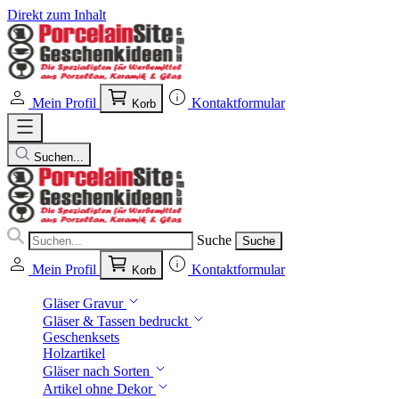
Direkt zum Inhalt
Mein Profil
Kontaktformular
Korb
Suchen...
Suche
Suche
Mein Profil
Kontaktformular
Korb
Gläser Gravur
Gläser & Tassen bedruckt
Geschenksets
Holzartikel
Gläser nach Sorten
Artikel ohne Dekor