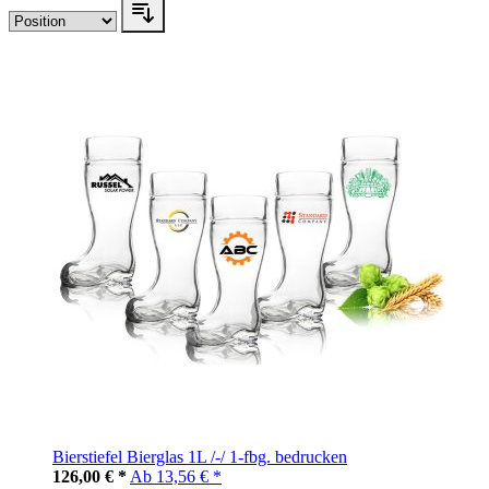
Bierstiefel Bierglas 1L /-/ 1-fbg. bedrucken
126,00 € *
Ab
13,56 € *