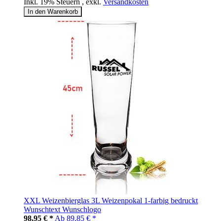
Inkl. 19% Steuern
,
exkl.
Versandkosten
In den Warenkorb
XXL Weizenbierglas 3L Weizenpokal 1-farbig bedruckt
Wunschtext Wunschlogo
98,95 € *
Ab
89,85 € *