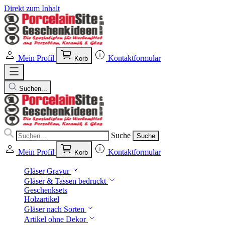
Direkt zum Inhalt
Mein Profil
Kontaktformular
Korb
Suchen...
Suche
Suche
Mein Profil
Kontaktformular
Korb
Gläser Gravur
Gläser & Tassen bedruckt
Geschenksets
Holzartikel
Gläser nach Sorten
Artikel ohne Dekor