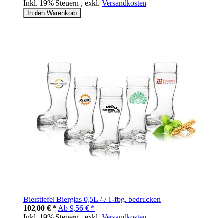
Inkl. 19% Steuern
,
exkl.
Versandkosten
In den Warenkorb
Bierstiefel Bierglas 0,5L /-/ 1-fbg. bedrucken
102,00 € *
Ab
9,56 € *
Inkl. 19% Steuern
,
exkl.
Versandkosten