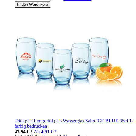
In den Warenkorb
Trinkglas Longdrinkglas Wasserglas Salto ICE BLUE 35cl 1-
farbig bedrucken
47,94 € *
Ab
4,91 € *