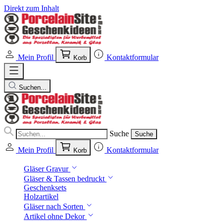
Direkt zum Inhalt
Mein Profil
Kontaktformular
Korb
Suchen...
Suche
Suche
Mein Profil
Kontaktformular
Korb
Gläser Gravur
Gläser & Tassen bedruckt
Geschenksets
Holzartikel
Gläser nach Sorten
Artikel ohne Dekor