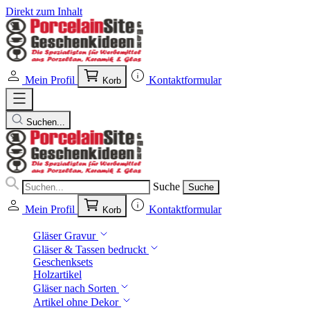
Direkt zum Inhalt
Mein Profil
Kontaktformular
Korb
Suchen...
Suche
Suche
Mein Profil
Kontaktformular
Korb
Gläser Gravur
Gläser & Tassen bedruckt
Geschenksets
Holzartikel
Gläser nach Sorten
Artikel ohne Dekor