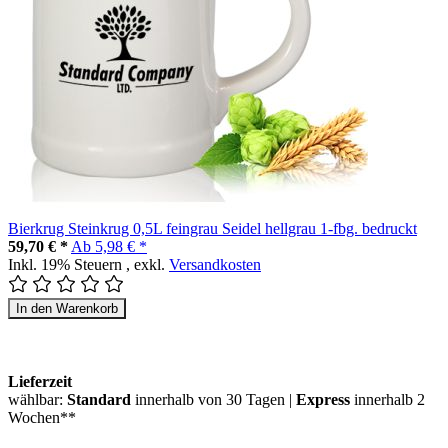
Bierkrug Steinkrug 0,5L feingrau Seidel hellgrau 1-fbg. bedruckt
59,70 € *
Ab
5,98 € *
Inkl. 19% Steuern
,
exkl.
Versandkosten
In den Warenkorb
Lieferzeit
wählbar:
Standard
innerhalb von 30 Tagen |
Express
innerhalb 2
Wochen**