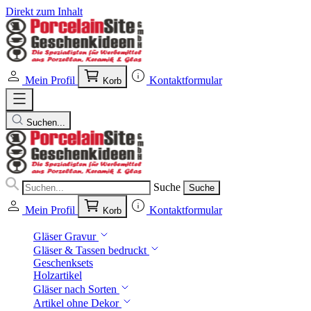
Direkt zum Inhalt
Mein Profil
Kontaktformular
Korb
Suchen...
Suche
Suche
Mein Profil
Kontaktformular
Korb
Gläser Gravur
Gläser & Tassen bedruckt
Geschenksets
Holzartikel
Gläser nach Sorten
Artikel ohne Dekor