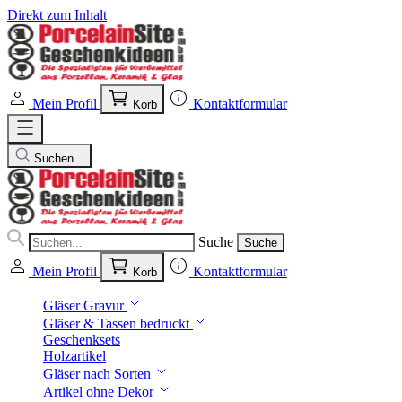
Direkt zum Inhalt
Mein Profil
Kontaktformular
Korb
Suchen...
Suche
Suche
Mein Profil
Kontaktformular
Korb
Gläser Gravur
Gläser & Tassen bedruckt
Geschenksets
Holzartikel
Gläser nach Sorten
Artikel ohne Dekor