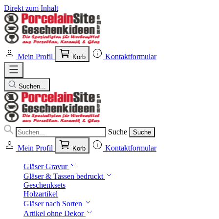
Direkt zum Inhalt
Mein Profil
Kontaktformular
Korb
Suchen...
Suche
Suche
Mein Profil
Kontaktformular
Korb
Gläser Gravur
Gläser & Tassen bedruckt
Geschenksets
Holzartikel
Gläser nach Sorten
Artikel ohne Dekor