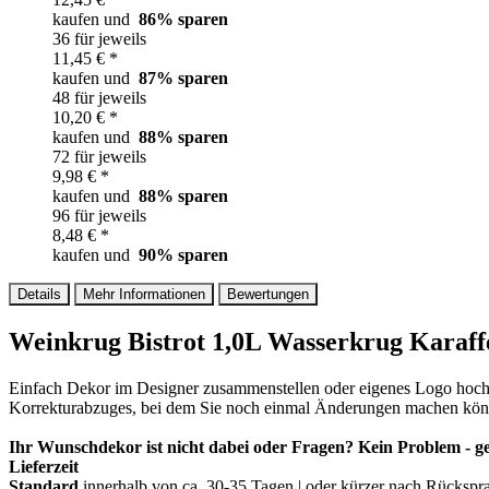
kaufen und
86
% sparen
36 für jeweils
11,45 € *
kaufen und
87
% sparen
48 für jeweils
10,20 € *
kaufen und
88
% sparen
72 für jeweils
9,98 € *
kaufen und
88
% sparen
96 für jeweils
8,48 € *
kaufen und
90
% sparen
Details
Mehr Informationen
Bewertungen
Weinkrug Bistrot 1,0L Wasserkrug Karaff
Einfach Dekor im Designer zusammenstellen oder eigenes Logo hochlad
Korrekturabzuges, bei dem Sie noch einmal Änderungen machen könne
Ihr Wunschdekor ist nicht dabei oder Fragen? Kein Problem - ge
Lieferzeit
Standard
innerhalb von ca. 30-35 Tagen | oder kürzer nach Rückspr