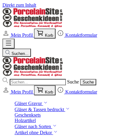
Direkt zum Inhalt
Mein Profil
Kontaktformular
Korb
Suchen...
Suche
Suche
Mein Profil
Kontaktformular
Korb
Gläser Gravur
Gläser & Tassen bedruckt
Geschenksets
Holzartikel
Gläser nach Sorten
Artikel ohne Dekor