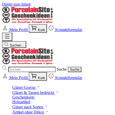
Direkt zum Inhalt
Mein Profil
Kontaktformular
Korb
Suchen...
Suche
Suche
Mein Profil
Kontaktformular
Korb
Gläser Gravur
Gläser & Tassen bedruckt
Geschenksets
Holzartikel
Gläser nach Sorten
Artikel ohne Dekor