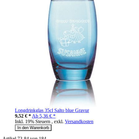
Longdrinkglas 35cl Salto blue Gravur
9,52 € *
Ab
5,36 € *
Inkl. 19% Steuern
,
exkl.
Versandkosten
In den Warenkorb
Artikel
73
-
84
von
184