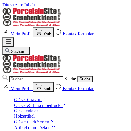
Direkt zum Inhalt
Mein Profil
Kontaktformular
Korb
Suchen...
Suche
Suche
Mein Profil
Kontaktformular
Korb
Gläser Gravur
Gläser & Tassen bedruckt
Geschenksets
Holzartikel
Gläser nach Sorten
Artikel ohne Dekor