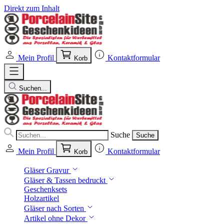
Direkt zum Inhalt
Mein Profil
Kontaktformular
Korb
Suchen...
Suche
Suche
Mein Profil
Kontaktformular
Korb
Gläser Gravur
Gläser & Tassen bedruckt
Geschenksets
Holzartikel
Gläser nach Sorten
Artikel ohne Dekor