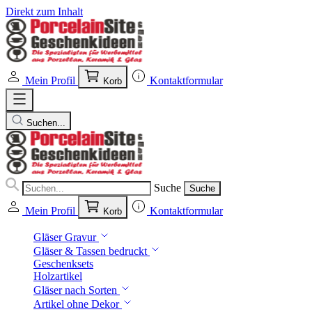
Direkt zum Inhalt
Mein Profil
Kontaktformular
Korb
Suchen...
Suche
Suche
Mein Profil
Kontaktformular
Korb
Gläser Gravur
Gläser & Tassen bedruckt
Geschenksets
Holzartikel
Gläser nach Sorten
Artikel ohne Dekor