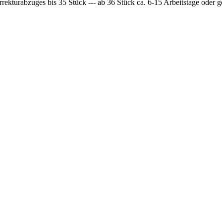
rrekturabzuges bis 35 Stück --- ab 36 Stück ca. 6-15 Arbeitstage oder