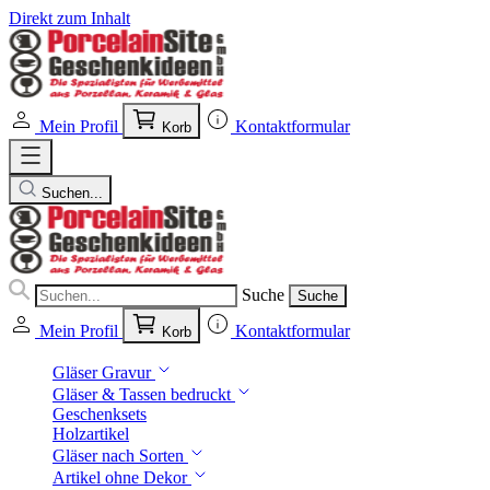
Direkt zum Inhalt
Mein Profil
Kontaktformular
Korb
Suchen...
Suche
Suche
Mein Profil
Kontaktformular
Korb
Gläser Gravur
Gläser & Tassen bedruckt
Geschenksets
Holzartikel
Gläser nach Sorten
Artikel ohne Dekor