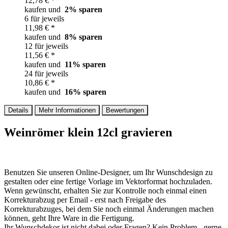
12,78 € *
kaufen und
2
% sparen
6 für jeweils
11,98 € *
kaufen und
8
% sparen
12 für jeweils
11,56 € *
kaufen und
11
% sparen
24 für jeweils
10,86 € *
kaufen und
16
% sparen
Details
Mehr Informationen
Bewertungen
Weinrömer klein 12cl gravieren
Benutzen Sie unseren Online-Designer, um Ihr Wunschdesign zu
gestalten oder eine fertige Vorlage im Vektorformat hochzuladen.
Wenn gewünscht, erhalten Sie zur Kontrolle noch einmal einen
Korrekturabzug per Email - erst nach Freigabe des
Korrekturabzuges, bei dem Sie noch einmal Änderungen machen
können, geht Ihre Ware in die Fertigung.
Ihr Wunschdekor ist nicht dabei oder Fragen? Kein Problem - gerne