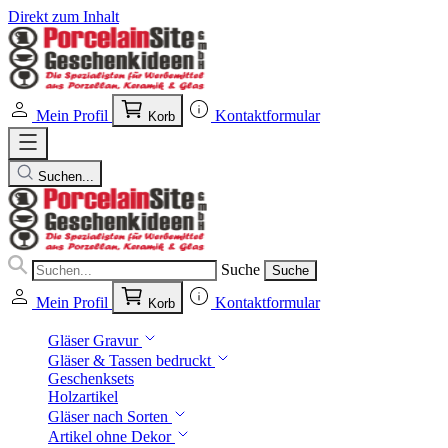
Direkt zum Inhalt
Mein Profil
Kontaktformular
Korb
Suchen...
Suche
Suche
Mein Profil
Kontaktformular
Korb
Gläser Gravur
Gläser & Tassen bedruckt
Geschenksets
Holzartikel
Gläser nach Sorten
Artikel ohne Dekor