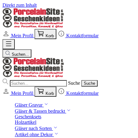
Direkt zum Inhalt
Mein Profil
Kontaktformular
Korb
Suchen...
Suche
Suche
Mein Profil
Kontaktformular
Korb
Gläser Gravur
Gläser & Tassen bedruckt
Geschenksets
Holzartikel
Gläser nach Sorten
Artikel ohne Dekor