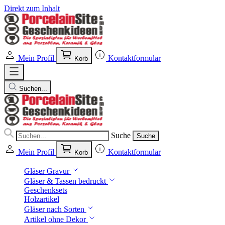
Direkt zum Inhalt
Mein Profil
Kontaktformular
Korb
Suchen...
Suche
Suche
Mein Profil
Kontaktformular
Korb
Gläser Gravur
Gläser & Tassen bedruckt
Geschenksets
Holzartikel
Gläser nach Sorten
Artikel ohne Dekor