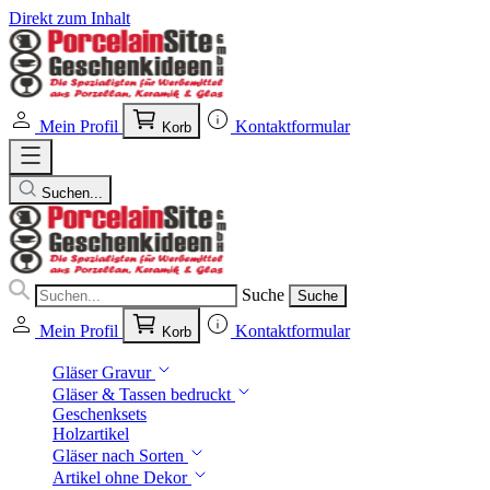
Direkt zum Inhalt
Mein Profil
Kontaktformular
Korb
Suchen...
Suche
Suche
Mein Profil
Kontaktformular
Korb
Gläser Gravur
Gläser & Tassen bedruckt
Geschenksets
Holzartikel
Gläser nach Sorten
Artikel ohne Dekor