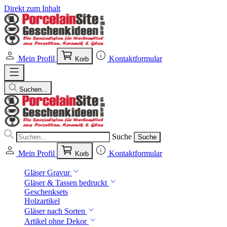
Direkt zum Inhalt
Mein Profil
Kontaktformular
Korb
Suchen...
Suche
Suche
Mein Profil
Kontaktformular
Korb
Gläser Gravur
Gläser & Tassen bedruckt
Geschenksets
Holzartikel
Gläser nach Sorten
Artikel ohne Dekor