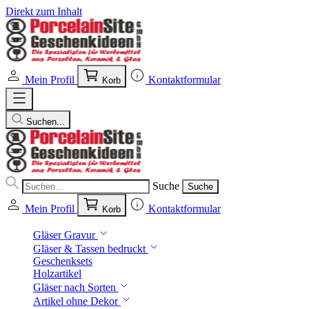
Direkt zum Inhalt
Mein Profil
Kontaktformular
Korb
Suchen...
Suche
Suche
Mein Profil
Kontaktformular
Korb
Gläser Gravur
Gläser & Tassen bedruckt
Geschenksets
Holzartikel
Gläser nach Sorten
Artikel ohne Dekor