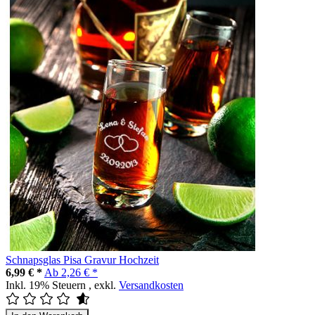
Schnapsglas Pisa Gravur Hochzeit
6,99 € *
Ab
2,26 € *
Inkl. 19% Steuern
,
exkl.
Versandkosten