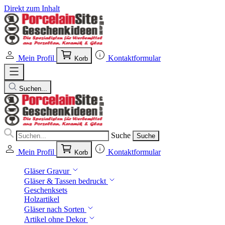
Direkt zum Inhalt
Mein Profil
Kontaktformular
Korb
Suchen...
Suche
Suche
Mein Profil
Kontaktformular
Korb
Gläser Gravur
Gläser & Tassen bedruckt
Geschenksets
Holzartikel
Gläser nach Sorten
Artikel ohne Dekor