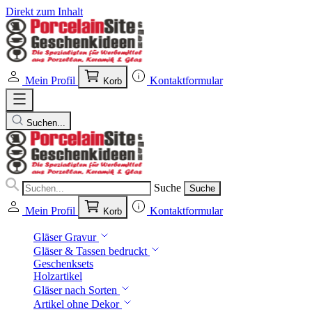
Direkt zum Inhalt
Mein Profil
Kontaktformular
Korb
Suchen...
Suche
Suche
Mein Profil
Kontaktformular
Korb
Gläser Gravur
Gläser & Tassen bedruckt
Geschenksets
Holzartikel
Gläser nach Sorten
Artikel ohne Dekor