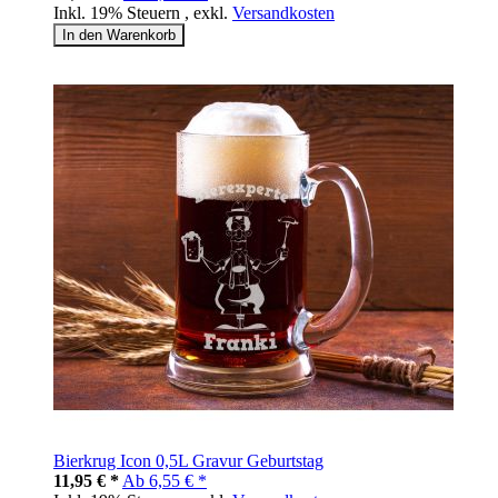
Inkl. 19% Steuern
,
exkl.
Versandkosten
In den Warenkorb
Bierkrug Icon 0,5L Gravur Geburtstag
11,95 € *
Ab
6,55 € *