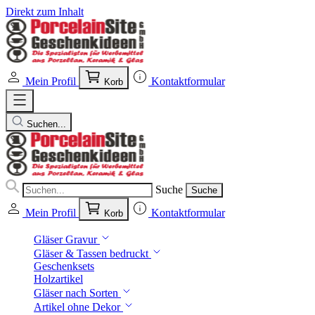
Direkt zum Inhalt
Mein Profil
Kontaktformular
Korb
Suchen...
Suche
Suche
Mein Profil
Kontaktformular
Korb
Gläser Gravur
Gläser & Tassen bedruckt
Geschenksets
Holzartikel
Gläser nach Sorten
Artikel ohne Dekor