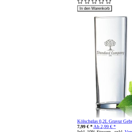
In den Warenkorb
Kölschglas 0,2L Gravur Gebu
7,99 € *
Ab
2,99 € *
Inkl. 19% Steuern
,
exkl.
Ver