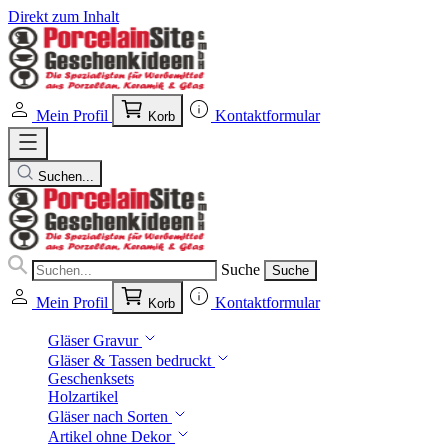
Direkt zum Inhalt
Mein Profil
Kontaktformular
Korb
Suchen...
Suche
Suche
Mein Profil
Kontaktformular
Korb
Gläser Gravur
Gläser & Tassen bedruckt
Geschenksets
Holzartikel
Gläser nach Sorten
Artikel ohne Dekor