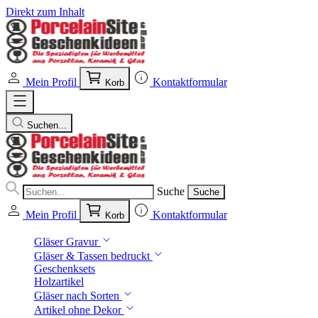
Direkt zum Inhalt
Mein Profil
Kontaktformular
Korb
Suchen...
Suche
Suche
Mein Profil
Kontaktformular
Korb
Gläser Gravur
Gläser & Tassen bedruckt
Geschenksets
Holzartikel
Gläser nach Sorten
Artikel ohne Dekor