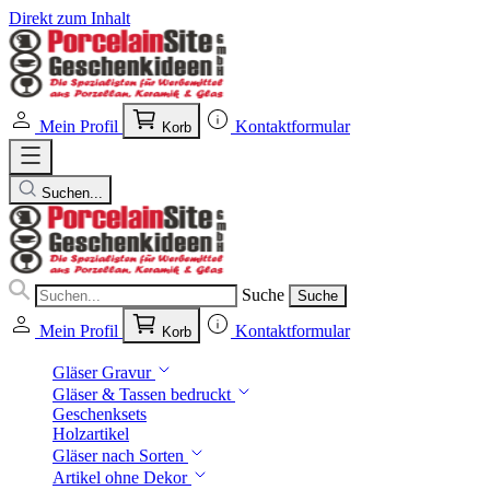
Direkt zum Inhalt
Mein Profil
Kontaktformular
Korb
Suchen...
Suche
Suche
Mein Profil
Kontaktformular
Korb
Gläser Gravur
Gläser & Tassen bedruckt
Geschenksets
Holzartikel
Gläser nach Sorten
Artikel ohne Dekor