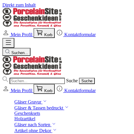
Direkt zum Inhalt
Mein Profil
Kontaktformular
Korb
Suchen...
Suche
Suche
Mein Profil
Kontaktformular
Korb
Gläser Gravur
Gläser & Tassen bedruckt
Geschenksets
Holzartikel
Gläser nach Sorten
Artikel ohne Dekor