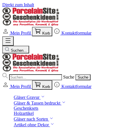
Direkt zum Inhalt
Mein Profil
Kontaktformular
Korb
Suchen...
Suche
Suche
Mein Profil
Kontaktformular
Korb
Gläser Gravur
Gläser & Tassen bedruckt
Geschenksets
Holzartikel
Gläser nach Sorten
Artikel ohne Dekor