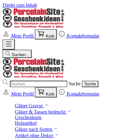
Direkt zum Inhalt
Mein Profil
Kontaktformular
Korb
Suchen...
Suche
Suche
Mein Profil
Kontaktformular
Korb
Gläser Gravur
Gläser & Tassen bedruckt
Geschenksets
Holzartikel
Gläser nach Sorten
Artikel ohne Dekor