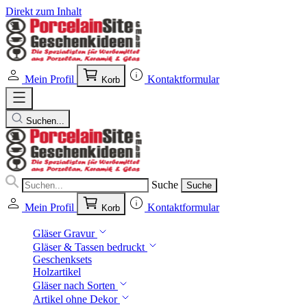
Direkt zum Inhalt
Mein Profil
Kontaktformular
Korb
Suchen...
Suche
Suche
Mein Profil
Kontaktformular
Korb
Gläser Gravur
Gläser & Tassen bedruckt
Geschenksets
Holzartikel
Gläser nach Sorten
Artikel ohne Dekor