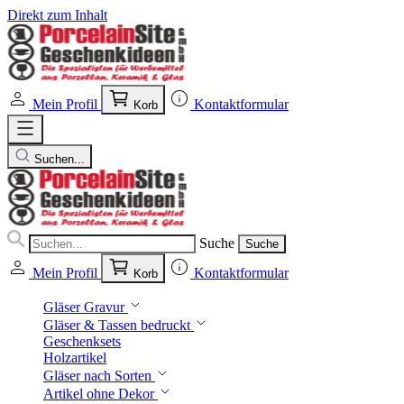
Direkt zum Inhalt
Mein Profil
Kontaktformular
Korb
Suchen...
Suche
Suche
Mein Profil
Kontaktformular
Korb
Gläser Gravur
Gläser & Tassen bedruckt
Geschenksets
Holzartikel
Gläser nach Sorten
Artikel ohne Dekor