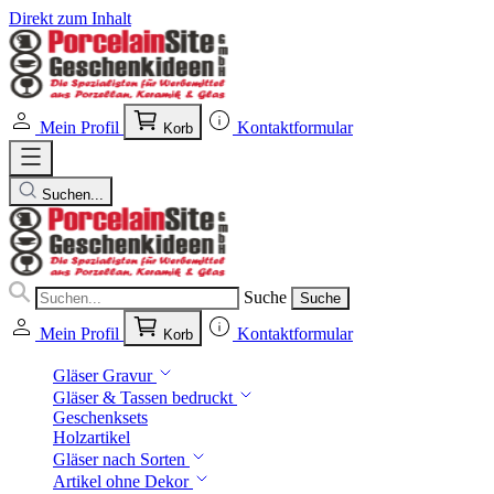
Direkt zum Inhalt
Mein Profil
Kontaktformular
Korb
Suchen...
Suche
Suche
Mein Profil
Kontaktformular
Korb
Gläser Gravur
Gläser & Tassen bedruckt
Geschenksets
Holzartikel
Gläser nach Sorten
Artikel ohne Dekor