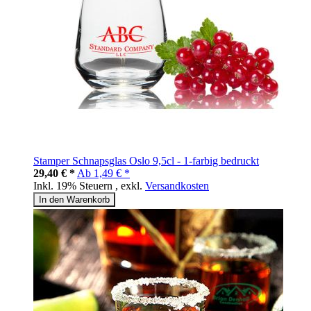
Stamper Schnapsglas Oslo 9,5cl - 1-farbig bedruckt
29,40 € *
Ab
1,49 € *
Inkl. 19% Steuern
,
exkl.
Versandkosten
In den Warenkorb