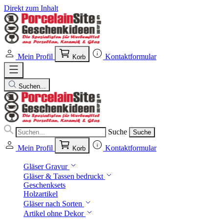
Direkt zum Inhalt
Mein Profil
Kontaktformular
Korb
Suchen...
Suche
Suche
Mein Profil
Kontaktformular
Korb
Gläser Gravur
Gläser & Tassen bedruckt
Geschenksets
Holzartikel
Gläser nach Sorten
Artikel ohne Dekor