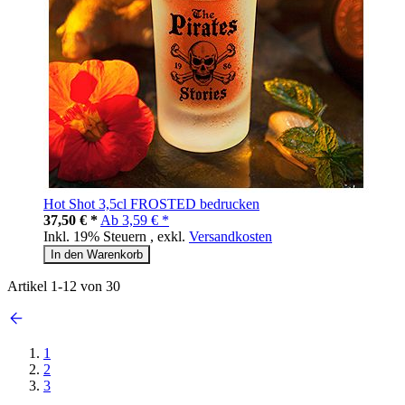
Hot Shot 3,5cl FROSTED bedrucken
37,50 € *
Ab
3,59 € *
Inkl. 19% Steuern
,
exkl.
Versandkosten
In den Warenkorb
Artikel
1
-
12
von
30
1
2
3