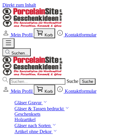
Direkt zum Inhalt
Mein Profil
Kontaktformular
Korb
Suchen...
Suche
Suche
Mein Profil
Kontaktformular
Korb
Gläser Gravur
Gläser & Tassen bedruckt
Geschenksets
Holzartikel
Gläser nach Sorten
Artikel ohne Dekor