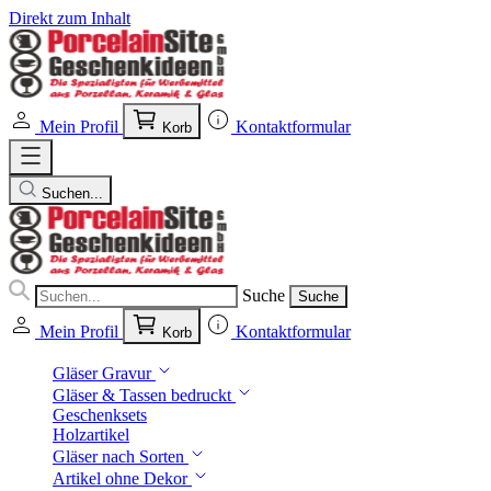
Direkt zum Inhalt
Mein Profil
Kontaktformular
Korb
Suchen...
Suche
Suche
Mein Profil
Kontaktformular
Korb
Gläser Gravur
Gläser & Tassen bedruckt
Geschenksets
Holzartikel
Gläser nach Sorten
Artikel ohne Dekor