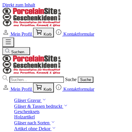
Direkt zum Inhalt
Mein Profil
Kontaktformular
Korb
Suchen...
Suche
Suche
Mein Profil
Kontaktformular
Korb
Gläser Gravur
Gläser & Tassen bedruckt
Geschenksets
Holzartikel
Gläser nach Sorten
Artikel ohne Dekor