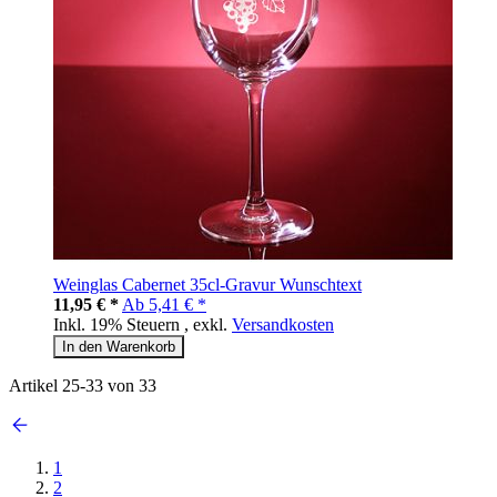
Weinglas Cabernet 35cl-Gravur Wunschtext
11,95 € *
Ab
5,41 € *
Inkl. 19% Steuern
,
exkl.
Versandkosten
In den Warenkorb
Artikel
25
-
33
von
33
1
2