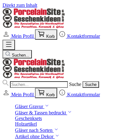
Direkt zum Inhalt
Mein Profil
Kontaktformular
Korb
Suchen...
Suche
Suche
Mein Profil
Kontaktformular
Korb
Gläser Gravur
Gläser & Tassen bedruckt
Geschenksets
Holzartikel
Gläser nach Sorten
Artikel ohne Dekor