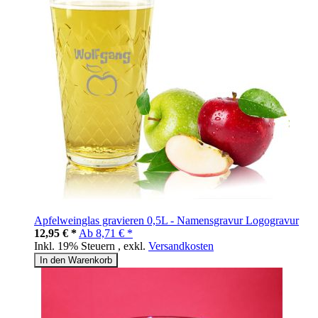
Apfelweinglas gravieren 0,5L - Namensgravur Logogravur
12,95 € *
Ab
8,71 € *
Inkl. 19% Steuern
,
exkl.
Versandkosten
In den Warenkorb