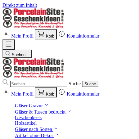
Direkt zum Inhalt
Mein Profil
Kontaktformular
Korb
Suchen...
Suche
Suche
Mein Profil
Kontaktformular
Korb
Gläser Gravur
Gläser & Tassen bedruckt
Geschenksets
Holzartikel
Gläser nach Sorten
Artikel ohne Dekor