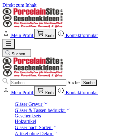
Direkt zum Inhalt
Mein Profil
Kontaktformular
Korb
Suchen...
Suche
Suche
Mein Profil
Kontaktformular
Korb
Gläser Gravur
Gläser & Tassen bedruckt
Geschenksets
Holzartikel
Gläser nach Sorten
Artikel ohne Dekor