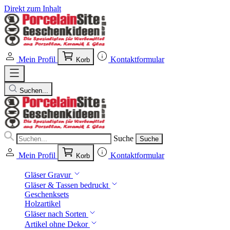
Direkt zum Inhalt
Mein Profil
Kontaktformular
Korb
Suchen...
Suche
Suche
Mein Profil
Kontaktformular
Korb
Gläser Gravur
Gläser & Tassen bedruckt
Geschenksets
Holzartikel
Gläser nach Sorten
Artikel ohne Dekor