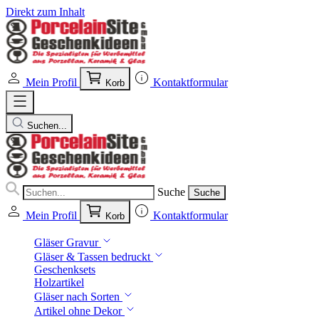
Direkt zum Inhalt
Mein Profil
Kontaktformular
Korb
Suchen...
Suche
Suche
Mein Profil
Kontaktformular
Korb
Gläser Gravur
Gläser & Tassen bedruckt
Geschenksets
Holzartikel
Gläser nach Sorten
Artikel ohne Dekor