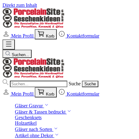
Direkt zum Inhalt
Mein Profil
Kontaktformular
Korb
Suchen...
Suche
Suche
Mein Profil
Kontaktformular
Korb
Gläser Gravur
Gläser & Tassen bedruckt
Geschenksets
Holzartikel
Gläser nach Sorten
Artikel ohne Dekor